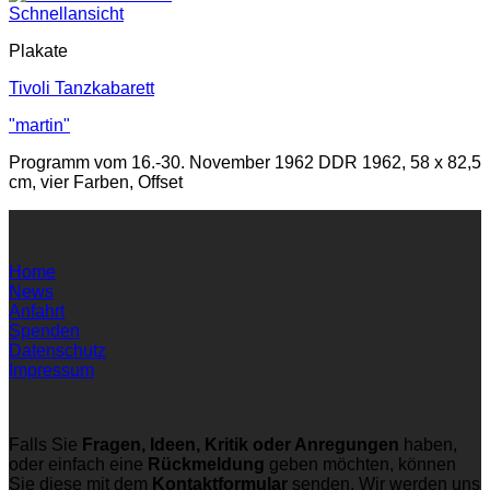
Schnellansicht
Plakate
Tivoli Tanzkabarett
"martin"
Programm vom 16.-30. November 1962 DDR 1962, 58 x 82,5
cm, vier Farben, Offset
Home
News
Anfahrt
Spenden
Datenschutz
Impressum
Falls Sie
Fragen, Ideen, Kritik oder Anregungen
haben,
oder einfach eine
Rückmeldung
geben möchten, können
Sie diese mit dem
Kontaktformular
senden. Wir werden uns