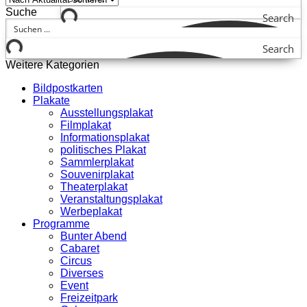
Suche
Search
Search
Weitere Kategorien
Bildpostkarten
Plakate
Ausstellungsplakat
Filmplakat
Informationsplakat
politisches Plakat
Sammlerplakat
Souvenirplakat
Theaterplakat
Veranstaltungsplakat
Werbeplakat
Programme
Bunter Abend
Cabaret
Circus
Diverses
Event
Freizeitpark