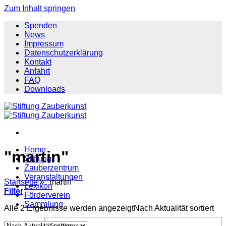
Zum Inhalt springen
Spenden
News
Impressum
Datenschutzerklärung
Kontakt
Anfahrt
FAQ
Downloads
Home
"martin"
Stiftung
Zauberzentrum
Veranstaltungen
Startseite
»
"martin"
Lexikon
Filter
Förderverein
Sammlung
Alle 2 Ergebnisse werden angezeigt
Nach Aktualität sortiert