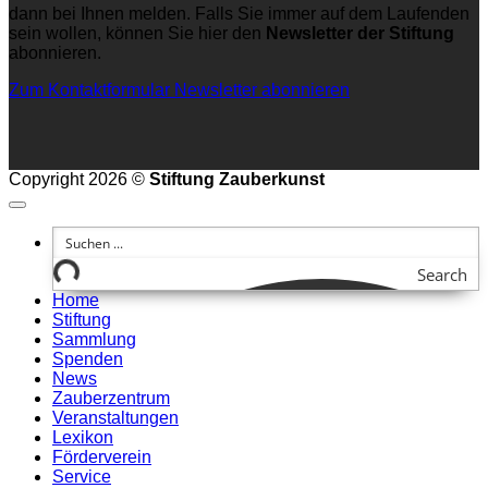
dann bei Ihnen melden. Falls Sie immer auf dem Laufenden
sein wollen, können Sie hier den
Newsletter der Stiftung
abonnieren.
Zum Kontaktformular
Newsletter abonnieren
Copyright 2026 ©
Stiftung Zauberkunst
Search
Home
Stiftung
Sammlung
Spenden
News
Zauberzentrum
Veranstaltungen
Lexikon
Förderverein
Service