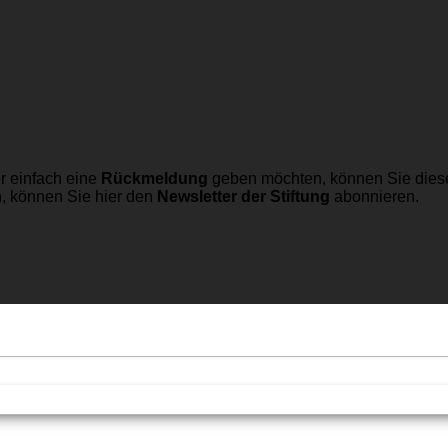
r einfach eine
Rückmeldung
geben möchten, können Sie dies
n, können Sie hier den
Newsletter der Stiftung
abonnieren.