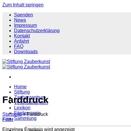
Zum Inhalt springen
Spenden
News
Impressum
Datenschutzerklärung
Kontakt
Anfahrt
FAQ
Downloads
Home
Stiftung
Farddruck
Zauberzentrum
Veranstaltungen
Lexikon
Förderverein
Startseite
»
Farddruck
Sammlung
Filter
Einzelnes Ergebnis wird angezeigt