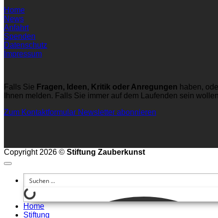
Home
News
Anfahrt
Spenden
Datenschutz
Impressum
Falls Sie
Fragen, Ideen, Kritik oder Anregungen
haben, ode
Ihnen melden. Falls Sie immer auf dem Laufenden sein wolle
Zum Kontaktformular
Newsletter abonnieren
Copyright 2026 ©
Stiftung Zauberkunst
Home
Stiftung