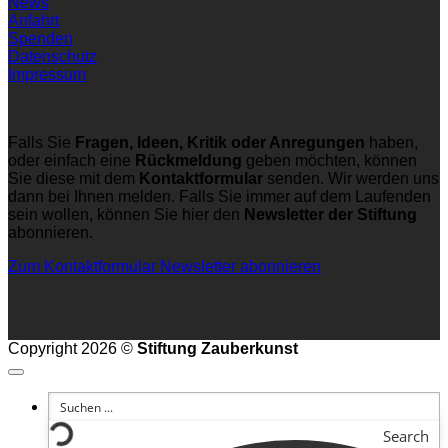
News
Anfahrt
Spenden
Datenschutz
Impressum
Falls Sie
Fragen, Ideen, Kritik oder Anregungen
haben,
oder einfach eine
Rückmeldung
geben möchten, können
Sie diese mit dem
Kontaktformular
senden. Wir werden uns
dann bei Ihnen melden. Falls Sie immer auf dem Laufenden
sein wollen, können Sie hier den
Newsletter der Stiftung
abonnieren.
Zum Kontaktformular
Newsletter abonnieren
Copyright 2026 ©
Stiftung Zauberkunst
Search