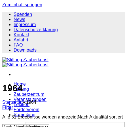
Zum Inhalt springen
Spenden
News
Impressum
Datenschutzerklärung
Kontakt
Anfahrt
FAQ
Downloads
Home
1964
Stiftung
Zauberzentrum
Veranstaltungen
Startseite
»
1964
Lexikon
Filter
Förderverein
Sammlung
Alle 31 Ergebnisse werden angezeigt
Nach Aktualität sortiert