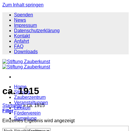
Zum Inhalt springen
Spenden
News
Impressum
Datenschutzerklärung
Kontakt
Anfahrt
FAQ
Downloads
Home
ca. 1915
Stiftung
Zauberzentrum
Veranstaltungen
Startseite
»
ca. 1915
Lexikon
Filter
Förderverein
Sammlung
Einzelnes Ergebnis wird angezeigt