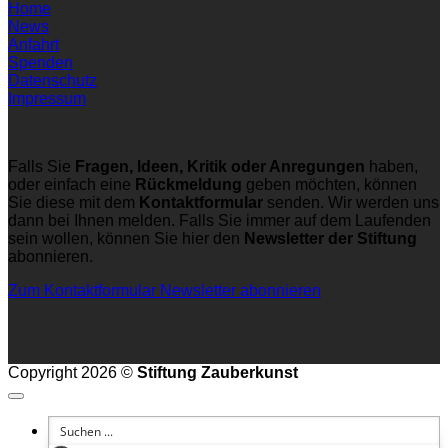
Home
News
Anfahrt
Spenden
Datenschutz
Impressum
Falls Sie
Fragen, Ideen, Kritik oder Anregungen
haben,
oder einfach eine
Rückmeldung
geben möchten, können
Sie diese mit dem
Kontaktformular
senden. Wir werden uns
dann bei Ihnen melden. Falls Sie immer auf dem Laufenden
sein wollen, können Sie hier den
Newsletter der Stiftung
abonnieren.
Zum Kontaktformular
Newsletter abonnieren
Copyright 2026 ©
Stiftung Zauberkunst