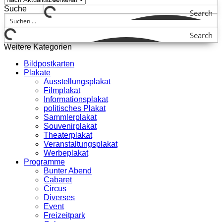
Suche
Search
Search
Weitere Kategorien
Bildpostkarten
Plakate
Ausstellungsplakat
Filmplakat
Informationsplakat
politisches Plakat
Sammlerplakat
Souvenirplakat
Theaterplakat
Veranstaltungsplakat
Werbeplakat
Programme
Bunter Abend
Cabaret
Circus
Diverses
Event
Freizeitpark