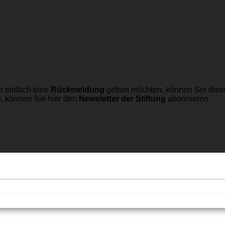
r einfach eine
Rückmeldung
geben möchten, können Sie dies
n, können Sie hier den
Newsletter der Stiftung
abonnieren.