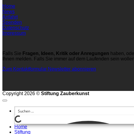
Home
News
Anfahrt
Spenden
Datenschutz
Impressum
Falls Sie
Fragen, Ideen, Kritik oder Anregungen
haben, ode
Ihnen melden. Falls Sie immer auf dem Laufenden sein wolle
Zum Kontaktformular
Newsletter abonnieren
Copyright 2026 ©
Stiftung Zauberkunst
Home
Stiftung