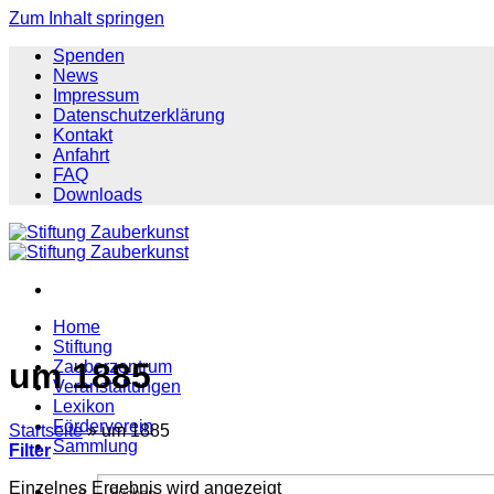
Zum Inhalt springen
Spenden
News
Impressum
Datenschutzerklärung
Kontakt
Anfahrt
FAQ
Downloads
Home
Stiftung
um 1885
Zauberzentrum
Veranstaltungen
Lexikon
Förderverein
Startseite
»
um 1885
Sammlung
Filter
Einzelnes Ergebnis wird angezeigt