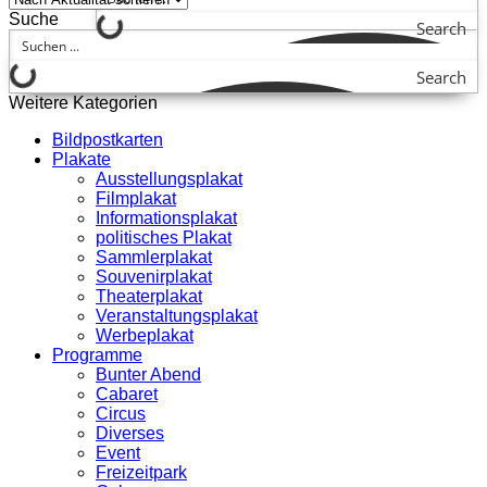
Suche
Search
Search
Weitere Kategorien
Bildpostkarten
Plakate
Ausstellungsplakat
Filmplakat
Informationsplakat
politisches Plakat
Sammlerplakat
Souvenirplakat
Theaterplakat
Veranstaltungsplakat
Werbeplakat
Programme
Bunter Abend
Cabaret
Circus
Diverses
Event
Freizeitpark