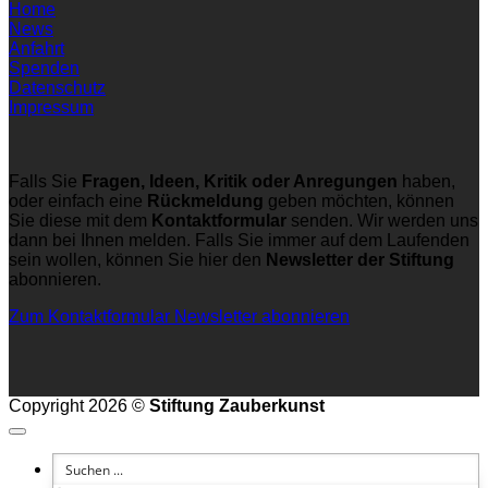
Home
News
Anfahrt
Spenden
Datenschutz
Impressum
Falls Sie
Fragen, Ideen, Kritik oder Anregungen
haben,
oder einfach eine
Rückmeldung
geben möchten, können
Sie diese mit dem
Kontaktformular
senden. Wir werden uns
dann bei Ihnen melden. Falls Sie immer auf dem Laufenden
sein wollen, können Sie hier den
Newsletter der Stiftung
abonnieren.
Zum Kontaktformular
Newsletter abonnieren
Copyright 2026 ©
Stiftung Zauberkunst