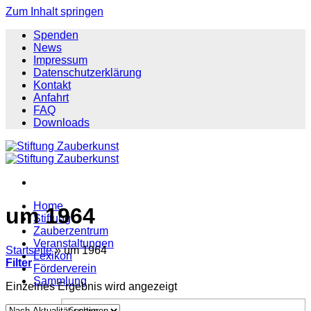
Zum Inhalt springen
Spenden
News
Impressum
Datenschutzerklärung
Kontakt
Anfahrt
FAQ
Downloads
Home
um 1964
Stiftung
Zauberzentrum
Veranstaltungen
Startseite
»
um 1964
Lexikon
Filter
Förderverein
Sammlung
Einzelnes Ergebnis wird angezeigt