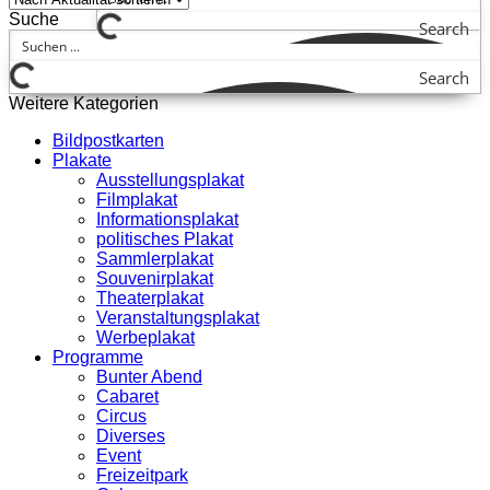
Suche
Search
Search
Weitere Kategorien
Bildpostkarten
Plakate
Ausstellungsplakat
Filmplakat
Informationsplakat
politisches Plakat
Sammlerplakat
Souvenirplakat
Theaterplakat
Veranstaltungsplakat
Werbeplakat
Programme
Bunter Abend
Cabaret
Circus
Diverses
Event
Freizeitpark