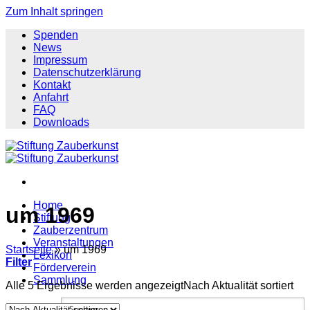
Zum Inhalt springen
Spenden
News
Impressum
Datenschutzerklärung
Kontakt
Anfahrt
FAQ
Downloads
Home
um 1969
Stiftung
Zauberzentrum
Veranstaltungen
Startseite
»
um 1969
Lexikon
Filter
Förderverein
Sammlung
Alle 5 Ergebnisse werden angezeigt
Nach Aktualität sortiert