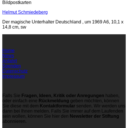
Bildpostkarten
Helmut Schmiedeberg
Der magische Unterhalter Deutschland , um 1969 A6, 10,1 x
14,8 cm, sw
Home
News
Anfahrt
Spenden
Datenschutz
Impressum
Falls Sie
Fragen, Ideen, Kritik oder Anregungen
haben,
oder einfach eine
Rückmeldung
geben möchten, können
Sie diese mit dem
Kontaktformular
senden. Wir werden uns
dann bei Ihnen melden. Falls Sie immer auf dem Laufenden
sein wollen, können Sie hier den
Newsletter der Stiftung
abonnieren.