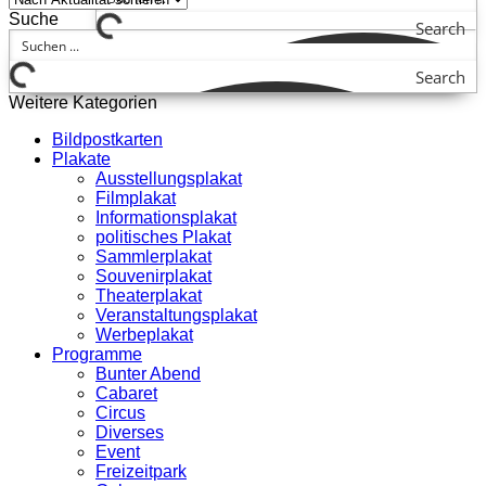
Suche
Search
Search
Weitere Kategorien
Bildpostkarten
Plakate
Ausstellungsplakat
Filmplakat
Informationsplakat
politisches Plakat
Sammlerplakat
Souvenirplakat
Theaterplakat
Veranstaltungsplakat
Werbeplakat
Programme
Bunter Abend
Cabaret
Circus
Diverses
Event
Freizeitpark