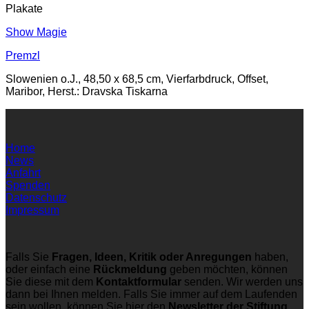
Plakate
Show Magie
Premzl
Slowenien o.J., 48,50 x 68,5 cm, Vierfarbdruck, Offset,
Maribor, Herst.: Dravska Tiskarna
Home
News
Anfahrt
Spenden
Datenschutz
Impressum
Falls Sie
Fragen, Ideen, Kritik oder Anregungen
haben,
oder einfach eine
Rückmeldung
geben möchten, können
Sie diese mit dem
Kontaktformular
senden. Wir werden uns
dann bei Ihnen melden. Falls Sie immer auf dem Laufenden
sein wollen, können Sie hier den
Newsletter der Stiftung