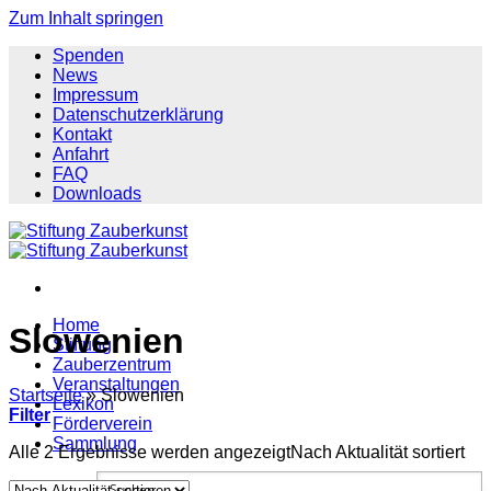
Zum Inhalt springen
Spenden
News
Impressum
Datenschutzerklärung
Kontakt
Anfahrt
FAQ
Downloads
Home
Slowenien
Stiftung
Zauberzentrum
Veranstaltungen
Startseite
»
Slowenien
Lexikon
Filter
Förderverein
Sammlung
Alle 2 Ergebnisse werden angezeigt
Nach Aktualität sortiert