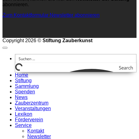
abonnieren.
Zum Kontaktformular
Newsletter abonnieren
Copyright 2026 ©
Stiftung Zauberkunst
Search
Home
Stiftung
Sammlung
Spenden
News
Zauberzentrum
Veranstaltungen
Lexikon
Förderverein
Service
Kontakt
Newsletter