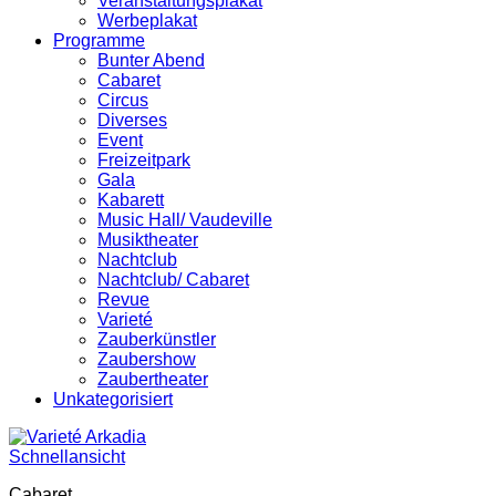
Veranstaltungsplakat
Werbeplakat
Programme
Bunter Abend
Cabaret
Circus
Diverses
Event
Freizeitpark
Gala
Kabarett
Music Hall/ Vaudeville
Musiktheater
Nachtclub
Nachtclub/ Cabaret
Revue
Varieté
Zauberkünstler
Zaubershow
Zaubertheater
Unkategorisiert
Schnellansicht
Cabaret