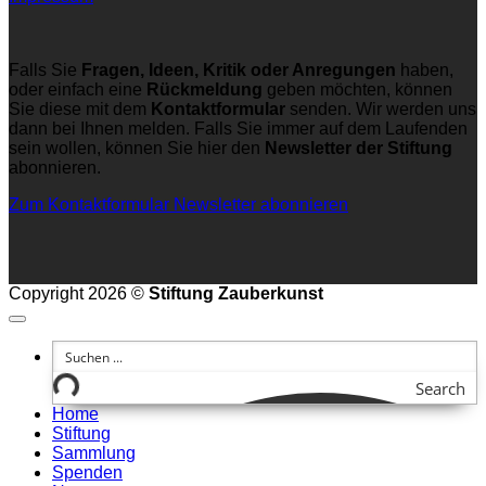
Falls Sie
Fragen, Ideen, Kritik oder Anregungen
haben,
oder einfach eine
Rückmeldung
geben möchten, können
Sie diese mit dem
Kontaktformular
senden. Wir werden uns
dann bei Ihnen melden. Falls Sie immer auf dem Laufenden
sein wollen, können Sie hier den
Newsletter der Stiftung
abonnieren.
Zum Kontaktformular
Newsletter abonnieren
Copyright 2026 ©
Stiftung Zauberkunst
Search
Home
Stiftung
Sammlung
Spenden