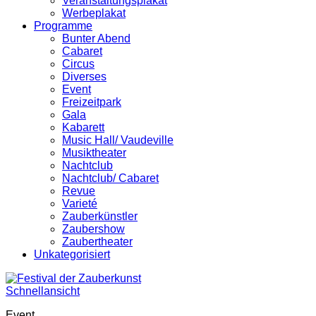
Veranstaltungsplakat
Werbeplakat
Programme
Bunter Abend
Cabaret
Circus
Diverses
Event
Freizeitpark
Gala
Kabarett
Music Hall/ Vaudeville
Musiktheater
Nachtclub
Nachtclub/ Cabaret
Revue
Varieté
Zauberkünstler
Zaubershow
Zaubertheater
Unkategorisiert
Schnellansicht
Event