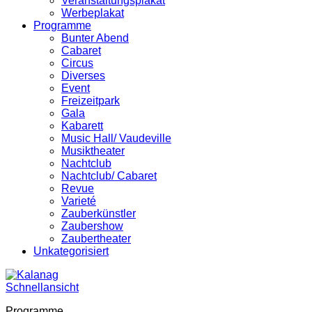
Veranstaltungsplakat
Werbeplakat
Programme
Bunter Abend
Cabaret
Circus
Diverses
Event
Freizeitpark
Gala
Kabarett
Music Hall/ Vaudeville
Musiktheater
Nachtclub
Nachtclub/ Cabaret
Revue
Varieté
Zauberkünstler
Zaubershow
Zaubertheater
Unkategorisiert
Schnellansicht
Programme