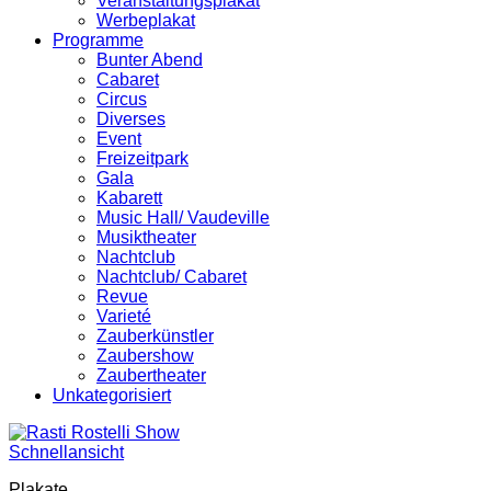
Veranstaltungsplakat
Werbeplakat
Programme
Bunter Abend
Cabaret
Circus
Diverses
Event
Freizeitpark
Gala
Kabarett
Music Hall/ Vaudeville
Musiktheater
Nachtclub
Nachtclub/ Cabaret
Revue
Varieté
Zauberkünstler
Zaubershow
Zaubertheater
Unkategorisiert
Schnellansicht
Plakate