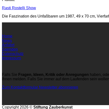
Rasti Rostelli Show
Die Faszination des Unfaßbaren um 1987, 49 x 70 cm, Vierfarb
Home
News
Anfahrt
Spenden
Datenschutz
Impressum
Falls Sie
Fragen, Ideen, Kritik oder Anregungen
haben, ode
Ihnen melden. Falls Sie immer auf dem Laufenden sein wolle
Zum Kontaktformular
Newsletter abonnieren
Copyright 2026 ©
Stiftung Zauberkunst