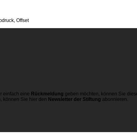
druck, Offset
r einfach eine
Rückmeldung
geben möchten, können Sie dies
n, können Sie hier den
Newsletter der Stiftung
abonnieren.