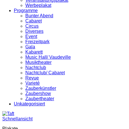
Veranstaltungsplakat
Werbeplakat
Programme
Bunter Abend
Cabaret
Circus
Diverses
Event
Freizeitpark
Gala
Kabarett
Music Hall/ Vaudeville
Musiktheater
Nachtclub
Nachtclub/ Cabaret
Revue
Varieté
Zauberkünstler
Zaubershow
Zaubertheater
Unkategorisiert
Schnellansicht
Plakate