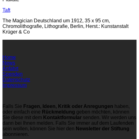
Taft
The Magician Deutschland um 1912, 35 x 95 cm,
Chromolithografie, Lithografie, Berlin, Herst.: Kunstanstalt
Krüger & Co
Home
News
Anfahrt
Spenden
Datenschutz
Impressum
Falls Sie
Fragen, Ideen, Kritik oder Anregungen
haben,
oder einfach eine
Rückmeldung
geben möchten, können
Sie diese mit dem
Kontaktformular
senden. Wir werden uns
dann bei Ihnen melden. Falls Sie immer auf dem Laufenden
sein wollen, können Sie hier den
Newsletter der Stiftung
abonnieren.