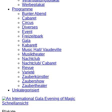
Veranstaltungsplakat
Werbeplakat
Programme
Bunter Abend
Cabaret
Circus
Diverses
Event
Freizeitpark
Gala
Kabarett
Music Hall/ Vaudeville
Musiktheater
Nachtclub
Nachtclub/ Cabaret
Revue
Varieté
Zauberkünstler
Zaubershow
Zaubertheater
Unkategorisiert
Schnellansicht
Plakate