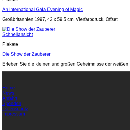
An International Gala Evening of Magic
Großbritannien 1997, 42 x 59,5 cm, Vierfarbdruck, Offset
Schnellansicht
Plakate
Die Show der Zauberer
Erleben Sie die kleinen und großen Geheimnisse der weißen Ma
Home
News
Anfahrt
Spenden
Datenschutz
Impressum