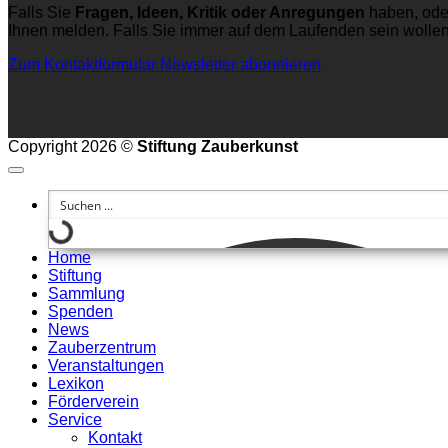
Falls Sie
Fragen, Ideen, Kritik oder Anregungen
haben, ode
Ihnen melden. Falls Sie immer auf dem Laufenden sein wolle
Zum Kontaktformular
Newsletter abonnieren
Copyright 2026 ©
Stiftung Zauberkunst
Home
Stiftung
Sammlung
Spenden
News
Zauberzentrum
Veranstaltungen
Lexikon
Förderverein
Service
Kontakt