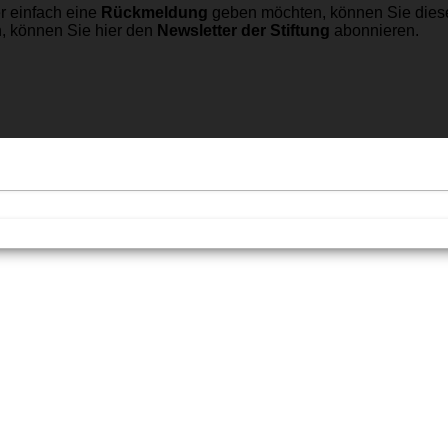
r einfach eine
Rückmeldung
geben möchten, können Sie dies
n, können Sie hier den
Newsletter der Stiftung
abonnieren.