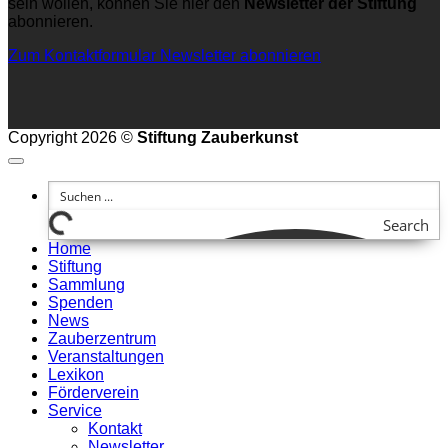
sein wollen, können Sie hier den
Newsletter der Stiftung
abonnieren.
Zum Kontaktformular
Newsletter abonnieren
Copyright 2026 ©
Stiftung Zauberkunst
Search
Home
Stiftung
Sammlung
Spenden
News
Zauberzentrum
Veranstaltungen
Lexikon
Förderverein
Service
Kontakt
Newsletter