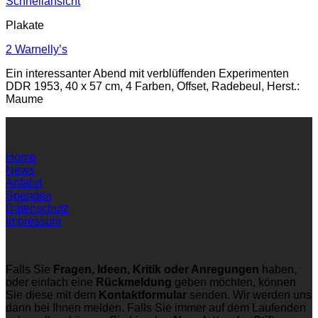
Schnellansicht
Plakate
2 Warnelly’s
Ein interessanter Abend mit verblüffenden Experimenten
DDR 1953, 40 x 57 cm, 4 Farben, Offset, Radebeul, Herst.:
Maume
Home
News
Anfahrt
Spenden
Datenschutz
Impressum
Falls Sie
Fragen, Ideen, Kritik oder Anregungen
haben,
oder einfach eine
Rückmeldung
geben möchten, können
Sie diese mit dem
Kontaktformular
senden. Wir werden uns
dann bei Ihnen melden. Falls Sie immer auf dem Laufenden