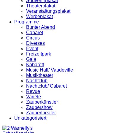
Souvenirplakat
Theaterplakat
Veranstaltungsplakat
Werbeplakat
Programme
Bunter Abend
Cabaret
Circus
Diverses
Event
Freizeitpark
Gala
Kabarett
Music Hall/ Vaudeville
Musiktheater
Nachtclub
Nachtclub/ Cabaret
Revue
Varieté
Zauberkünstler
Zaubershow
Zaubertheater
Unkategorisiert