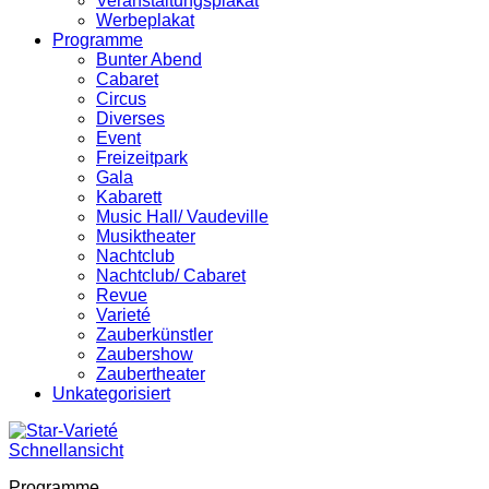
Veranstaltungsplakat
Werbeplakat
Programme
Bunter Abend
Cabaret
Circus
Diverses
Event
Freizeitpark
Gala
Kabarett
Music Hall/ Vaudeville
Musiktheater
Nachtclub
Nachtclub/ Cabaret
Revue
Varieté
Zauberkünstler
Zaubershow
Zaubertheater
Unkategorisiert
Schnellansicht
Programme