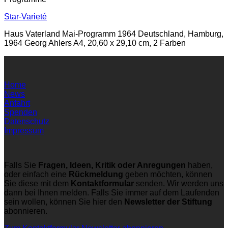
Star-Varieté
Haus Vaterland Mai-Programm 1964 Deutschland, Hamburg,
1964 Georg Ahlers A4, 20,60 x 29,10 cm, 2 Farben
Home
News
Anfahrt
Spenden
Datenschutz
Impressum
Falls Sie
Fragen, Ideen, Kritik oder Anregungen
haben,
oder einfach eine
Rückmeldung
geben möchten, können
Sie diese mit dem
Kontaktformular
senden. Wir werden uns
dann bei Ihnen melden. Falls Sie immer auf dem Laufenden
sein wollen, können Sie hier den
Newsletter der Stiftung
abonnieren.