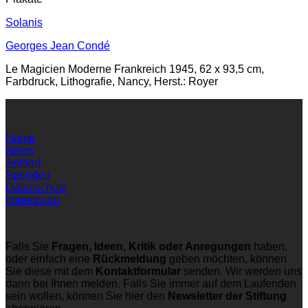
Solanis
Georges Jean Condé
Le Magicien Moderne Frankreich 1945, 62 x 93,5 cm,
Farbdruck, Lithografie, Nancy, Herst.: Royer
Home
News
Anfahrt
Spenden
Datenschutz
Impressum
Falls Sie
Fragen, Ideen, Kritik oder Anregungen
haben,
oder einfach eine
Rückmeldung
geben möchten, können
Sie diese mit dem
Kontaktformular
senden. Wir werden uns
dann bei Ihnen melden. Falls Sie immer auf dem Laufenden
sein wollen, können Sie hier den
Newsletter der Stiftung