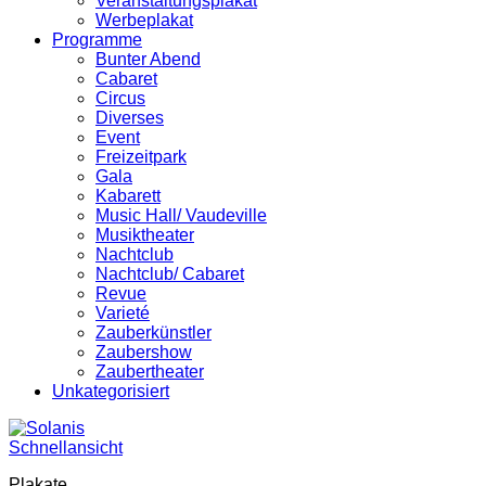
Veranstaltungsplakat
Werbeplakat
Programme
Bunter Abend
Cabaret
Circus
Diverses
Event
Freizeitpark
Gala
Kabarett
Music Hall/ Vaudeville
Musiktheater
Nachtclub
Nachtclub/ Cabaret
Revue
Varieté
Zauberkünstler
Zaubershow
Zaubertheater
Unkategorisiert
Schnellansicht
Plakate