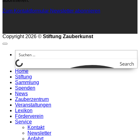
abonnieren.
Zum Kontaktformular
Newsletter abonnieren
Copyright 2026 ©
Stiftung Zauberkunst
Search
Home
Stiftung
Sammlung
Spenden
News
Zauberzentrum
Veranstaltungen
Lexikon
Förderverein
Service
Kontakt
Newsletter
Anfahrt