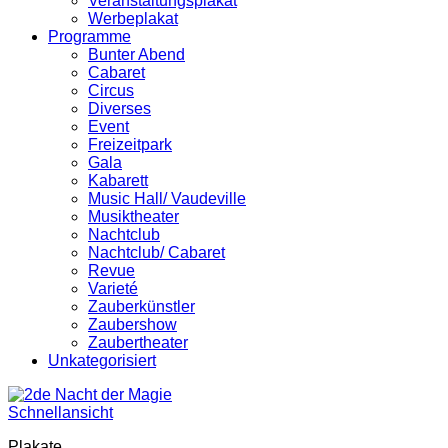
Veranstaltungsplakat
Werbeplakat
Programme
Bunter Abend
Cabaret
Circus
Diverses
Event
Freizeitpark
Gala
Kabarett
Music Hall/ Vaudeville
Musiktheater
Nachtclub
Nachtclub/ Cabaret
Revue
Varieté
Zauberkünstler
Zaubershow
Zaubertheater
Unkategorisiert
Schnellansicht
Plakate