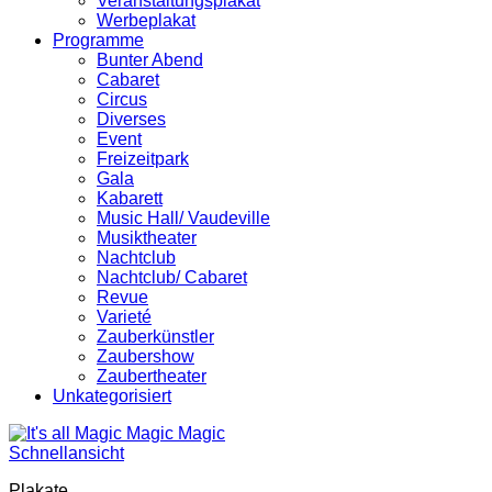
Veranstaltungsplakat
Werbeplakat
Programme
Bunter Abend
Cabaret
Circus
Diverses
Event
Freizeitpark
Gala
Kabarett
Music Hall/ Vaudeville
Musiktheater
Nachtclub
Nachtclub/ Cabaret
Revue
Varieté
Zauberkünstler
Zaubershow
Zaubertheater
Unkategorisiert
Schnellansicht
Plakate