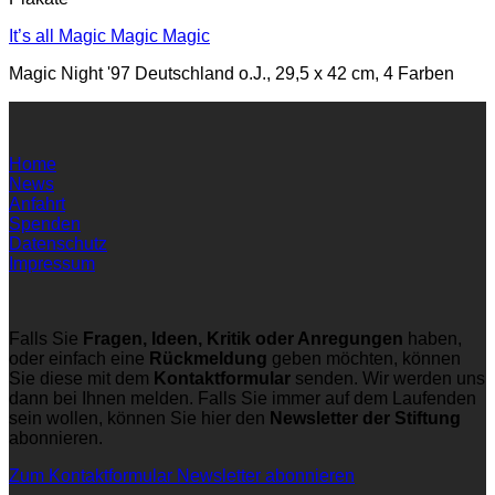
It’s all Magic Magic Magic
Magic Night '97 Deutschland o.J., 29,5 x 42 cm, 4 Farben
Home
News
Anfahrt
Spenden
Datenschutz
Impressum
Falls Sie
Fragen, Ideen, Kritik oder Anregungen
haben,
oder einfach eine
Rückmeldung
geben möchten, können
Sie diese mit dem
Kontaktformular
senden. Wir werden uns
dann bei Ihnen melden. Falls Sie immer auf dem Laufenden
sein wollen, können Sie hier den
Newsletter der Stiftung
abonnieren.
Zum Kontaktformular
Newsletter abonnieren