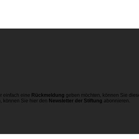
r einfach eine
Rückmeldung
geben möchten, können Sie dies
n, können Sie hier den
Newsletter der Stiftung
abonnieren.