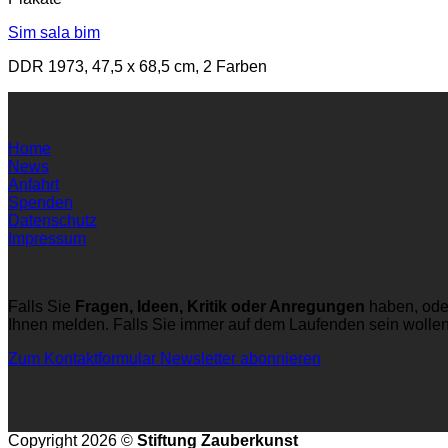
Sim sala bim
DDR 1973, 47,5 x 68,5 cm, 2 Farben
Home
News
Anfahrt
Spenden
Datenschutz
Impressum
Falls Sie
Fragen, Ideen, Kritik oder Anregungen
haben, ode
Ihnen melden. Falls Sie immer auf dem Laufenden sein wolle
Zum Kontaktformular
Newsletter abonnieren
Copyright 2026 ©
Stiftung Zauberkunst