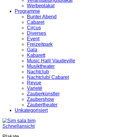
Veranstaltungsplakat
Werbeplakat
Programme
Bunter Abend
Cabaret
Circus
Diverses
Event
Freizeitpark
Gala
Kabarett
Music Hall/ Vaudeville
Musiktheater
Nachtclub
Nachtclub/ Cabaret
Revue
Varieté
Zauberkünstler
Zaubershow
Zaubertheater
Unkategorisiert
Schnellansicht
Plakate