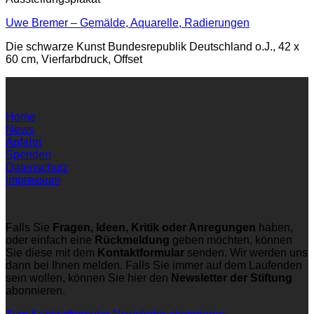
Uwe Bremer – Gemälde, Aquarelle, Radierungen
Die schwarze Kunst Bundesrepublik Deutschland o.J., 42 x
60 cm, Vierfarbdruck, Offset
Home
News
Anfahrt
Spenden
Datenschutz
Impressum
Falls Sie
Fragen, Ideen, Kritik oder Anregungen
haben,
oder einfach eine
Rückmeldung
geben möchten, können
Sie diese mit dem
Kontaktformular
senden. Wir werden uns
dann bei Ihnen melden. Falls Sie immer auf dem Laufenden
sein wollen, können Sie hier den
Newsletter der Stiftung
abonnieren.