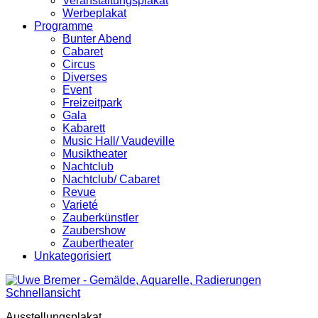
Veranstaltungsplakat
Werbeplakat
Programme
Bunter Abend
Cabaret
Circus
Diverses
Event
Freizeitpark
Gala
Kabarett
Music Hall/ Vaudeville
Musiktheater
Nachtclub
Nachtclub/ Cabaret
Revue
Varieté
Zauberkünstler
Zaubershow
Zaubertheater
Unkategorisiert
Schnellansicht
Ausstellungsplakat