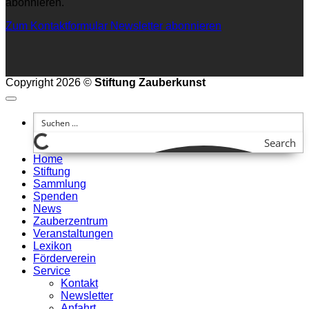
abonnieren.
Zum Kontaktformular
Newsletter abonnieren
Copyright 2026 ©
Stiftung Zauberkunst
Search
Home
Stiftung
Sammlung
Spenden
News
Zauberzentrum
Veranstaltungen
Lexikon
Förderverein
Service
Kontakt
Newsletter
Anfahrt