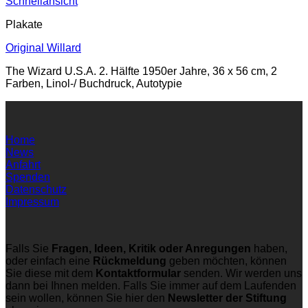
Schnellansicht
Plakate
Original Willard
The Wizard U.S.A. 2. Hälfte 1950er Jahre, 36 x 56 cm, 2
Farben, Linol-/ Buchdruck, Autotypie
Home
News
Anfahrt
Spenden
Datenschutz
Impressum
Falls Sie
Fragen, Ideen, Kritik oder Anregungen
haben,
oder einfach eine
Rückmeldung
geben möchten, können
Sie diese mit dem
Kontaktformular
senden. Wir werden uns
dann bei Ihnen melden. Falls Sie immer auf dem Laufenden
sein wollen, können Sie hier den
Newsletter der Stiftung