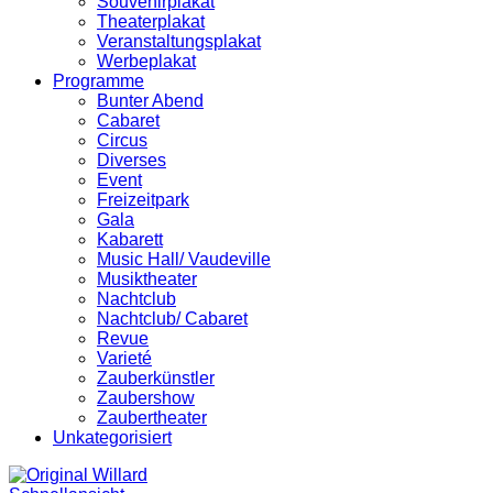
Souvenirplakat
Theaterplakat
Veranstaltungsplakat
Werbeplakat
Programme
Bunter Abend
Cabaret
Circus
Diverses
Event
Freizeitpark
Gala
Kabarett
Music Hall/ Vaudeville
Musiktheater
Nachtclub
Nachtclub/ Cabaret
Revue
Varieté
Zauberkünstler
Zaubershow
Zaubertheater
Unkategorisiert