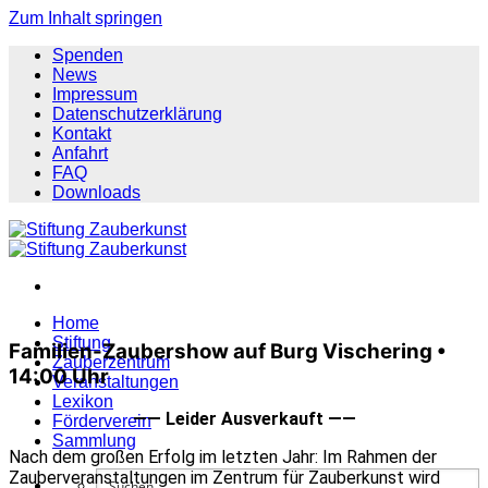
Zum Inhalt springen
Spenden
News
Impressum
Datenschutzerklärung
Kontakt
Anfahrt
FAQ
Downloads
Home
Stiftung
Familien-Zaubershow auf Burg Vischering •
Zauberzentrum
14:00 Uhr
Veranstaltungen
Lexikon
—— Leider Ausverkauft ——
Förderverein
Sammlung
Nach dem großen Erfolg im letzten Jahr: Im Rahmen der
Zauberveranstaltungen im Zentrum für Zauberkunst wird