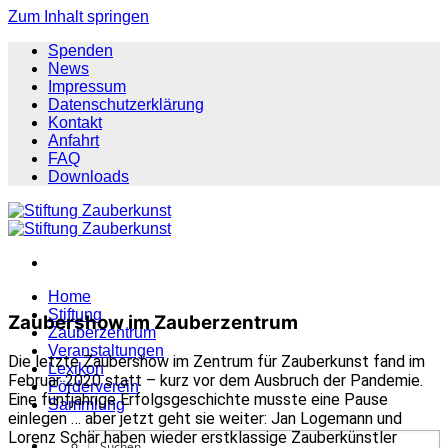
Zum Inhalt springen
Spenden
News
Impressum
Datenschutzerklärung
Kontakt
Anfahrt
FAQ
Downloads
Home
Stiftung
Zaubershow im Zauberzentrum
Zauberzentrum
Veranstaltungen
Die letzte Zaubershow im Zentrum für Zauberkunst fand im
Lexikon
Februar 2020 statt – kurz vor dem Ausbruch der Pandemie.
Förderverein
Eine fünfjährige Erfolgsgeschichte musste eine Pause
Sammlung
einlegen … aber jetzt geht sie weiter: Jan Logemann und
Lorenz Schär haben wieder erstklassige Zauberkünstler