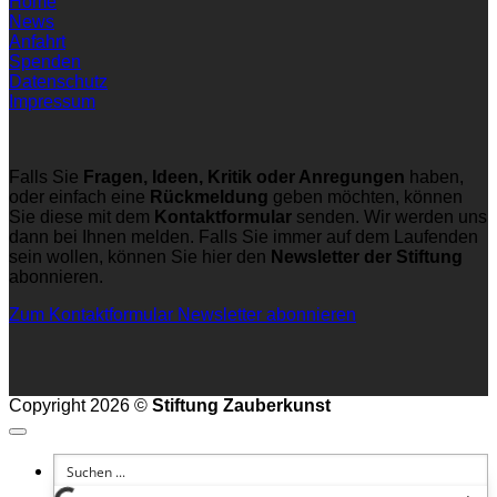
Home
News
Anfahrt
Spenden
Datenschutz
Impressum
Falls Sie
Fragen, Ideen, Kritik oder Anregungen
haben,
oder einfach eine
Rückmeldung
geben möchten, können
Sie diese mit dem
Kontaktformular
senden. Wir werden uns
dann bei Ihnen melden. Falls Sie immer auf dem Laufenden
sein wollen, können Sie hier den
Newsletter der Stiftung
abonnieren.
Zum Kontaktformular
Newsletter abonnieren
Copyright 2026 ©
Stiftung Zauberkunst