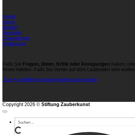
Home
News
Anfahrt
Spenden
Datenschutz
Impressum
Falls Sie
Fragen, Ideen, Kritik oder Anregungen
haben, ode
Ihnen melden. Falls Sie immer auf dem Laufenden sein wolle
Zum Kontaktformular
Newsletter abonnieren
Copyright 2026 ©
Stiftung Zauberkunst