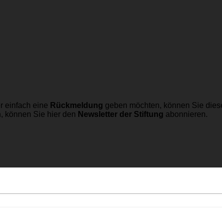
r einfach eine
Rückmeldung
geben möchten, können Sie dies
n, können Sie hier den
Newsletter der Stiftung
abonnieren.