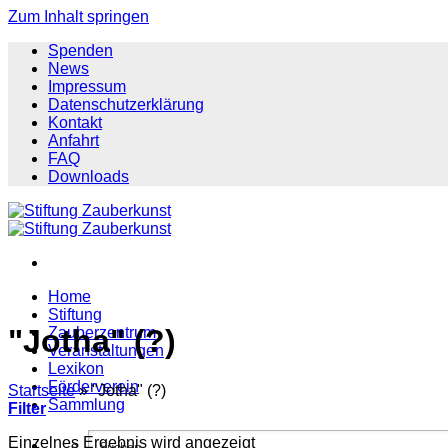
Zum Inhalt springen
Spenden
News
Impressum
Datenschutzerklärung
Kontakt
Anfahrt
FAQ
Downloads
Home
Stiftung
"Jotha" (?)
Zauberzentrum
Veranstaltungen
Lexikon
Förderverein
Startseite
»
"Jotha" (?)
Sammlung
Filter
Einzelnes Ergebnis wird angezeigt