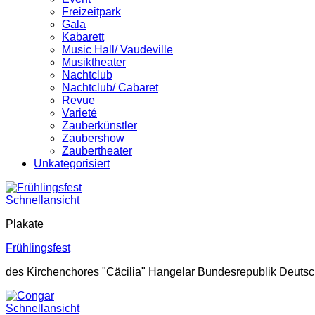
Freizeitpark
Gala
Kabarett
Music Hall/ Vaudeville
Musiktheater
Nachtclub
Nachtclub/ Cabaret
Revue
Varieté
Zauberkünstler
Zaubershow
Zaubertheater
Unkategorisiert
Schnellansicht
Plakate
Frühlingsfest
des Kirchenchores "Cäcilia" Hangelar Bundesrepublik Deutsch
Schnellansicht