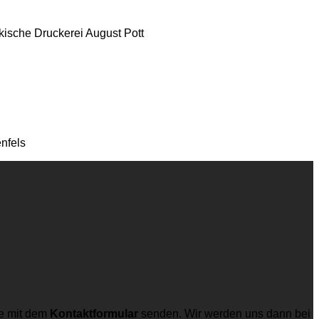
kische Druckerei August Pott
nfels
e mit dem
Kontaktformular
senden. Wir werden uns dann bei