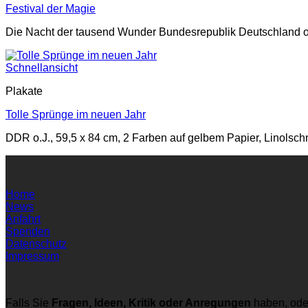
Festival der Magie
Die Nacht der tausend Wunder Bundesrepublik Deutschland o.J.
Schnellansicht
Plakate
Tolle Sprünge im neuen Jahr
DDR o.J., 59,5 x 84 cm, 2 Farben auf gelbem Papier, Linolsch
Home
News
Anfahrt
Spenden
Datenschutz
Impressum
Falls Sie
Fragen, Ideen, Kritik oder Anregungen
haben, ode