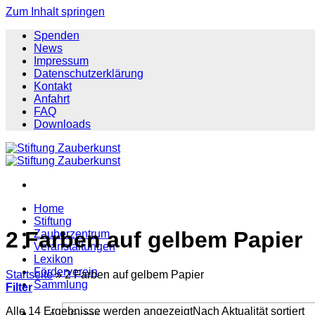
Zum Inhalt springen
Spenden
News
Impressum
Datenschutzerklärung
Kontakt
Anfahrt
FAQ
Downloads
Home
Stiftung
2 Farben auf gelbem Papier
Zauberzentrum
Veranstaltungen
Lexikon
Förderverein
Startseite
»
2 Farben auf gelbem Papier
Sammlung
Filter
Alle 14 Ergebnisse werden angezeigt
Nach Aktualität sortiert