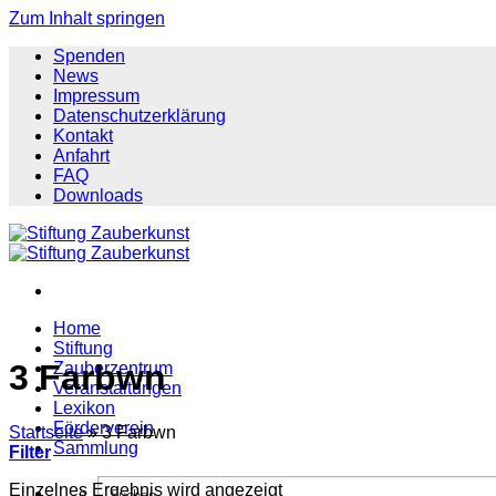
Zum Inhalt springen
Spenden
News
Impressum
Datenschutzerklärung
Kontakt
Anfahrt
FAQ
Downloads
Home
Stiftung
3 Farbwn
Zauberzentrum
Veranstaltungen
Lexikon
Förderverein
Startseite
»
3 Farbwn
Sammlung
Filter
Einzelnes Ergebnis wird angezeigt