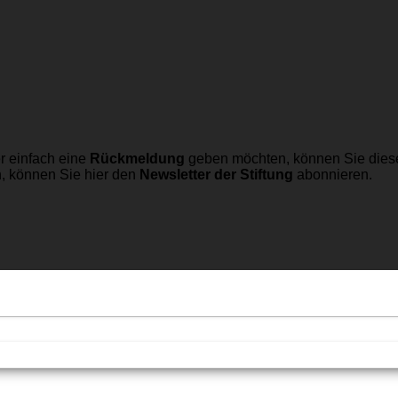
r einfach eine
Rückmeldung
geben möchten, können Sie dies
n, können Sie hier den
Newsletter der Stiftung
abonnieren.