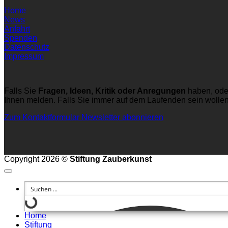
Home
News
Anfahrt
Spenden
Datenschutz
Impressum
Falls Sie
Fragen, Ideen, Kritik oder Anregungen
haben, ode
Ihnen melden. Falls Sie immer auf dem Laufenden sein wolle
Zum Kontaktformular
Newsletter abonnieren
Copyright 2026 ©
Stiftung Zauberkunst
Home
Stiftung