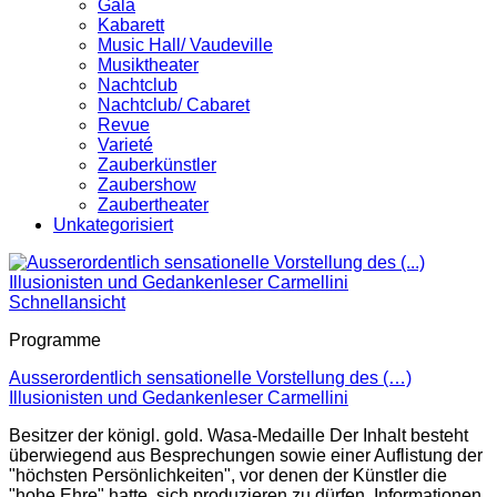
Gala
Kabarett
Music Hall/ Vaudeville
Musiktheater
Nachtclub
Nachtclub/ Cabaret
Revue
Varieté
Zauberkünstler
Zaubershow
Zaubertheater
Unkategorisiert
Schnellansicht
Programme
Ausserordentlich sensationelle Vorstellung des (…)
Illusionisten und Gedankenleser Carmellini
Besitzer der königl. gold. Wasa-Medaille Der Inhalt besteht
überwiegend aus Besprechungen sowie einer Auflistung der
"höchsten Persönlichkeiten", vor denen der Künstler die
"hohe Ehre" hatte, sich produzieren zu dürfen, Informationen