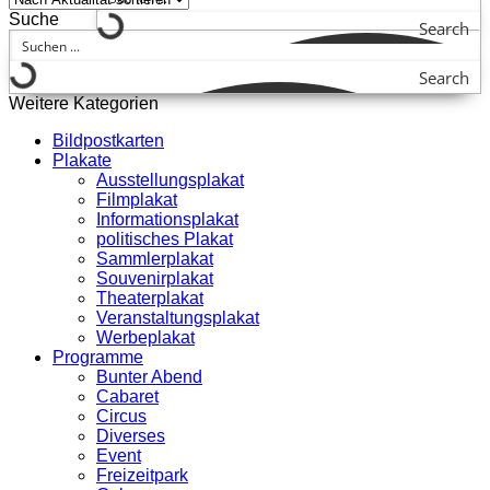
Suche
Search
Search
Weitere Kategorien
Bildpostkarten
Plakate
Ausstellungsplakat
Filmplakat
Informationsplakat
politisches Plakat
Sammlerplakat
Souvenirplakat
Theaterplakat
Veranstaltungsplakat
Werbeplakat
Programme
Bunter Abend
Cabaret
Circus
Diverses
Event
Freizeitpark