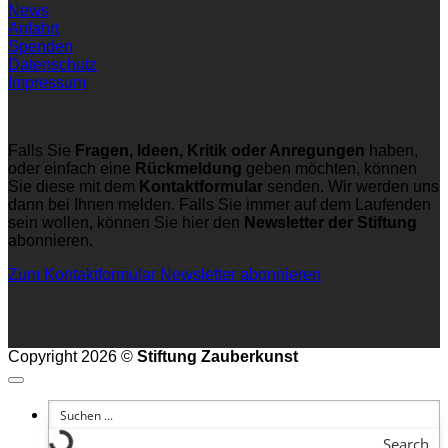
News
Anfahrt
Spenden
Datenschutz
Impressum
Falls Sie
Fragen, Ideen, Kritik oder Anregungen
haben,
oder einfach eine
Rückmeldung
geben möchten, können
Sie diese mit dem
Kontaktformular
senden. Wir werden uns
dann bei Ihnen melden. Falls Sie immer auf dem Laufenden
sein wollen, können Sie hier den
Newsletter der Stiftung
abonnieren.
Zum Kontaktformular
Newsletter abonnieren
Copyright 2026 ©
Stiftung Zauberkunst
Search