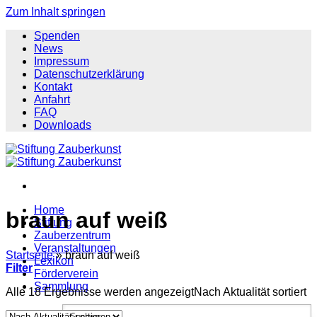
Zum Inhalt springen
Spenden
News
Impressum
Datenschutzerklärung
Kontakt
Anfahrt
FAQ
Downloads
Home
braun auf weiß
Stiftung
Zauberzentrum
Veranstaltungen
Startseite
»
braun auf weiß
Lexikon
Filter
Förderverein
Sammlung
Alle 18 Ergebnisse werden angezeigt
Nach Aktualität sortiert