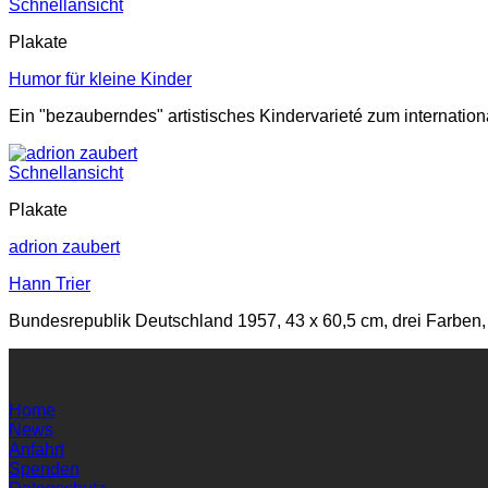
Schnellansicht
Plakate
Humor für kleine Kinder
Ein "bezauberndes" artistisches Kindervarieté zum internatio
Schnellansicht
Plakate
adrion zaubert
Hann Trier
Bundesrepublik Deutschland 1957, 43 x 60,5 cm, drei Farben,
Home
News
Anfahrt
Spenden