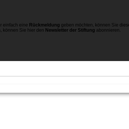
r einfach eine
Rückmeldung
geben möchten, können Sie dies
n, können Sie hier den
Newsletter der Stiftung
abonnieren.