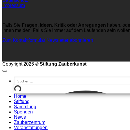
Datenschutz
Impressum
Falls Sie
Fragen, Ideen, Kritik oder Anregungen
haben, ode
Ihnen melden. Falls Sie immer auf dem Laufenden sein wolle
Zum Kontaktformular
Newsletter abonnieren
Copyright 2026 ©
Stiftung Zauberkunst
Home
Stiftung
Sammlung
Spenden
News
Zauberzentrum
Veranstaltungen