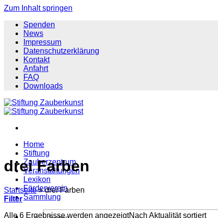
Zum Inhalt springen
Spenden
News
Impressum
Datenschutzerklärung
Kontakt
Anfahrt
FAQ
Downloads
Home
Stiftung
drei Farben
Zauberzentrum
Veranstaltungen
Lexikon
Förderverein
Startseite
»
drei Farben
Sammlung
Filter
Alle 6 Ergebnisse werden angezeigt
Nach Aktualität sortiert