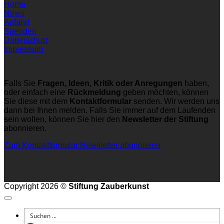
Home
News
Anfahrt
Spenden
Datenschutz
Impressum
Falls Sie
Fragen, Ideen, Kritik oder Anregungen
haben,
oder einfach eine
Rückmeldung
geben möchten, können
Sie diese mit dem
Kontaktformular
senden. Wir werden uns
dann bei Ihnen melden. Falls Sie immer auf dem Laufenden
sein wollen, können Sie hier den
Newsletter der Stiftung
abonnieren.
Zum Kontaktformular
Newsletter abonnieren
Copyright 2026 ©
Stiftung Zauberkunst