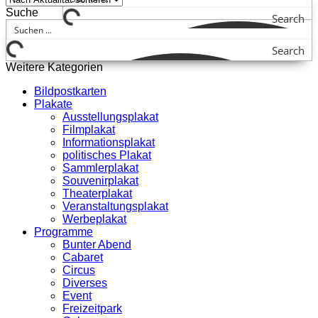
Suche
Search
Search
Weitere Kategorien
Bildpostkarten
Plakate
Ausstellungsplakat
Filmplakat
Informationsplakat
politisches Plakat
Sammlerplakat
Souvenirplakat
Theaterplakat
Veranstaltungsplakat
Werbeplakat
Programme
Bunter Abend
Cabaret
Circus
Diverses
Event
Freizeitpark