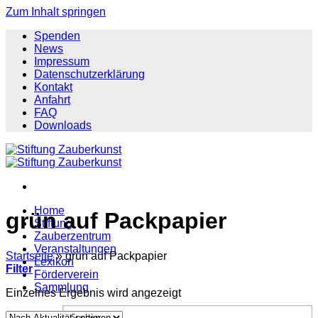
Zum Inhalt springen
Spenden
News
Impressum
Datenschutzerklärung
Kontakt
Anfahrt
FAQ
Downloads
Home
grün auf Packpapier
Stiftung
Zauberzentrum
Veranstaltungen
Startseite
»
grün auf Packpapier
Lexikon
Filter
Förderverein
Sammlung
Einzelnes Ergebnis wird angezeigt