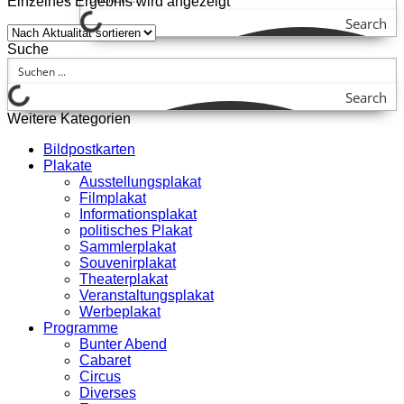
Einzelnes Ergebnis wird angezeigt
Search
Suche
Search
Weitere Kategorien
Bildpostkarten
Plakate
Ausstellungsplakat
Filmplakat
Informationsplakat
politisches Plakat
Sammlerplakat
Souvenirplakat
Theaterplakat
Veranstaltungsplakat
Werbeplakat
Programme
Bunter Abend
Cabaret
Circus
Diverses