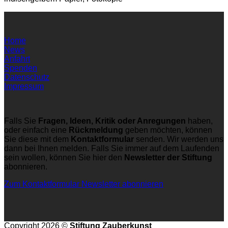
Home
News
Anfahrt
Spenden
Datenschutz
Impressum
Falls Sie
Fragen, Ideen, Kritik oder Anregungen
haben,
oder einfach eine
Rückmeldung
geben möchten, können
Sie diese mit dem
Kontaktformular
senden. Wir werden uns
dann bei Ihnen melden. Falls Sie immer auf dem Laufenden
sein wollen, können Sie hier den
Newsletter der Stiftung
abonnieren.
Zum Kontaktformular
Newsletter abonnieren
Copyright 2026 ©
Stiftung Zauberkunst