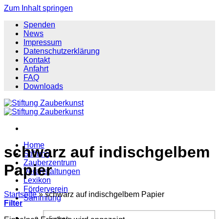
Zum Inhalt springen
Spenden
News
Impressum
Datenschutzerklärung
Kontakt
Anfahrt
FAQ
Downloads
Home
schwarz auf indischgelbem
Stiftung
Zauberzentrum
Papier
Veranstaltungen
Lexikon
Förderverein
Startseite
»
schwarz auf indischgelbem Papier
Sammlung
Filter