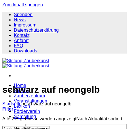
Zum Inhalt springen
Spenden
News
Impressum
Datenschutzerklärung
Kontakt
Anfahrt
FAQ
Downloads
Home
schwarz auf neongelb
Stiftung
Zauberzentrum
Veranstaltungen
Startseite
»
schwarz auf neongelb
Lexikon
Filter
Förderverein
Sammlung
Alle 2 Ergebnisse werden angezeigt
Nach Aktualität sortiert