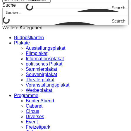
Suche
Search
Search
Weitere Kategorien
Bildpostkarten
Plakate
Ausstellungsplakat
Filmplakat
Informationsplakat
politisches Plakat
Sammlerplakat
Souvenirplakat
Theaterplakat
Veranstaltungsplakat
Werbeplakat
Programme
Bunter Abend
Cabaret
Circus
Diverses
Event
Freizeitpark