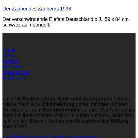
Der Zauber des Zauberns 1993
Der verschwindende Elefant Deutschland o.J., 59 x 84 cm,
schwarz auf neongelb
Home
News
Anfahrt
Spenden
Datenschutz
Impressum
Falls Sie
Fragen, Ideen, Kritik oder Anregungen
haben,
oder einfach eine
Rückmeldung
geben möchten, können
Sie diese mit dem
Kontaktformular
senden. Wir werden uns
dann bei Ihnen melden. Falls Sie immer auf dem Laufenden
sein wollen, können Sie hier den
Newsletter der Stiftung
abonnieren.
Zum Kontaktformular
Newsletter abonnieren