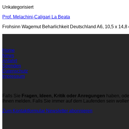
Unkategorisiert
Prof. Melachini-Caligari La Beata
Frohsinn Wagemut Beharlichkeit Deutschland A6, 10,5 x 14,8 
Home
News
Anfahrt
Spenden
Datenschutz
Impressum
Falls Sie
Fragen, Ideen, Kritik oder Anregungen
haben, ode
Ihnen melden. Falls Sie immer auf dem Laufenden sein wolle
Zum Kontaktformular
Newsletter abonnieren