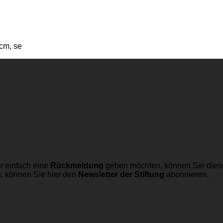
cm, se
r einfach eine
Rückmeldung
geben möchten, können Sie dies
n, können Sie hier den
Newsletter der Stiftung
abonnieren.