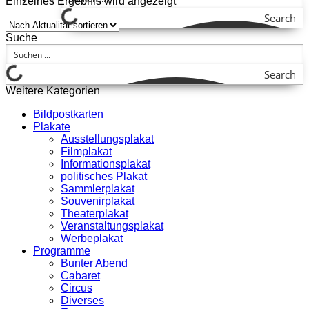
Einzelnes Ergebnis wird angezeigt
Search
Suche
Search
Weitere Kategorien
Bildpostkarten
Plakate
Ausstellungsplakat
Filmplakat
Informationsplakat
politisches Plakat
Sammlerplakat
Souvenirplakat
Theaterplakat
Veranstaltungsplakat
Werbeplakat
Programme
Bunter Abend
Cabaret
Circus
Diverses