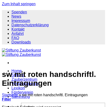
Zum Inhalt springen
Spenden
News
Impressum
Datenschutzerklärung
Kontakt
Anfahrt
FAQ
Downloads
Home
sw mit roten handschriftl.
Stiftung
Zauberzentrum
Eintragungen
Veranstaltungen
Lexikon
Förderverein
Startseite
»
sw mit roten handschriftl. Eintragungen
Sammlung
Filter