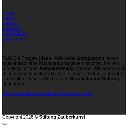
Home
News
Anfahrt
Spenden
Datenschutz
Impressum
Falls Sie
Fragen, Ideen, Kritik oder Anregungen
haben,
oder einfach eine
Rückmeldung
geben möchten, können
Sie diese mit dem
Kontaktformular
senden. Wir werden uns
dann bei Ihnen melden. Falls Sie immer auf dem Laufenden
sein wollen, können Sie hier den
Newsletter der Stiftung
abonnieren.
Zum Kontaktformular
Newsletter abonnieren
Copyright 2026 ©
Stiftung Zauberkunst