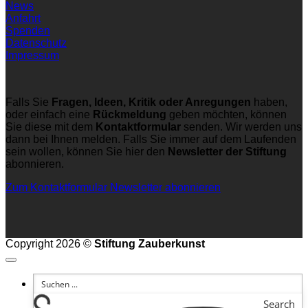
News
Anfahrt
Spenden
Datenschutz
Impressum
Falls Sie
Fragen, Ideen, Kritik oder Anregungen
haben,
oder einfach eine
Rückmeldung
geben möchten, können
Sie diese mit dem
Kontaktformular
senden. Wir werden uns
dann bei Ihnen melden. Falls Sie immer auf dem Laufenden
sein wollen, können Sie hier den
Newsletter der Stiftung
abonnieren.
Zum Kontaktformular
Newsletter abonnieren
Copyright 2026 ©
Stiftung Zauberkunst
Search