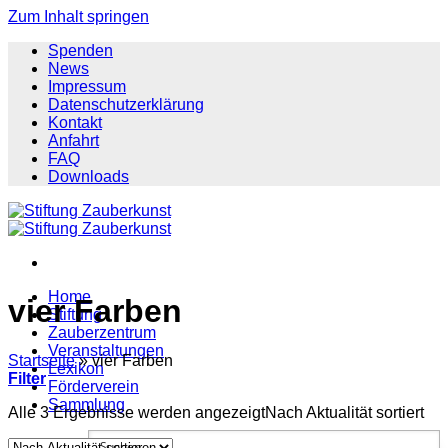
Zum Inhalt springen
Spenden
News
Impressum
Datenschutzerklärung
Kontakt
Anfahrt
FAQ
Downloads
Home
vier Farben
Stiftung
Zauberzentrum
Veranstaltungen
Startseite
»
vier Farben
Lexikon
Filter
Förderverein
Sammlung
Alle 3 Ergebnisse werden angezeigt
Nach Aktualität sortiert