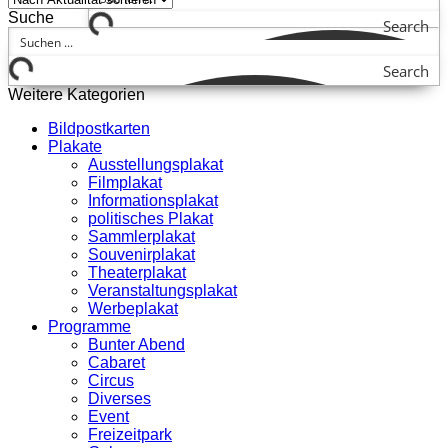
Suche
Search
Search
Weitere Kategorien
Bildpostkarten
Plakate
Ausstellungsplakat
Filmplakat
Informationsplakat
politisches Plakat
Sammlerplakat
Souvenirplakat
Theaterplakat
Veranstaltungsplakat
Werbeplakat
Programme
Bunter Abend
Cabaret
Circus
Diverses
Event
Freizeitpark