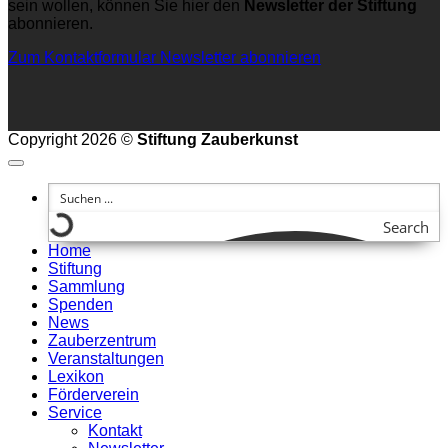
sein wollen, können Sie hier den
Newsletter der Stiftung
abonnieren.
Zum Kontaktformular
Newsletter abonnieren
Copyright 2026 ©
Stiftung Zauberkunst
Search
Home
Stiftung
Sammlung
Spenden
News
Zauberzentrum
Veranstaltungen
Lexikon
Förderverein
Service
Kontakt