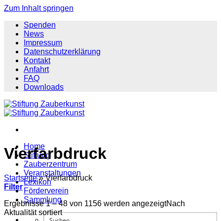
Zum Inhalt springen
Spenden
News
Impressum
Datenschutzerklärung
Kontakt
Anfahrt
FAQ
Downloads
Home
Vierfarbdruck
Stiftung
Zauberzentrum
Veranstaltungen
Startseite
»
Vierfarbdruck
Lexikon
Filter
Förderverein
Sammlung
Ergebnisse 1 – 48 von 1156 werden angezeigt
Nach
Aktualität sortiert