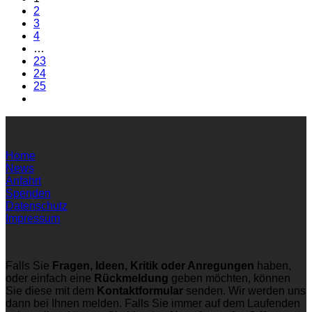
2
3
4
…
23
24
25
Home
News
Anfahrt
Spenden
Datenschutz
Impressum
Falls Sie
Fragen, Ideen, Kritik oder Anregungen
haben,
oder einfach eine
Rückmeldung
geben möchten, können
Sie diese mit dem
Kontaktformular
senden. Wir werden uns
dann bei Ihnen melden. Falls Sie immer auf dem Laufenden