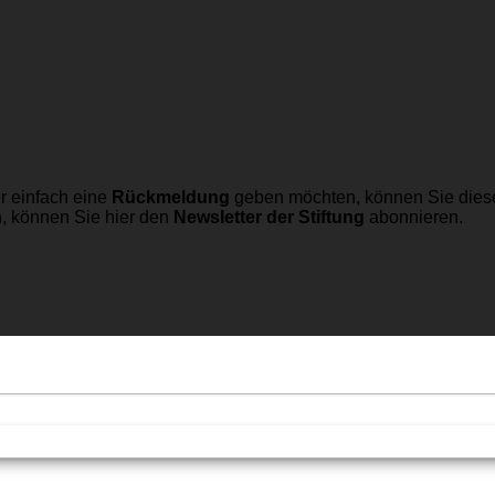
r einfach eine
Rückmeldung
geben möchten, können Sie dies
n, können Sie hier den
Newsletter der Stiftung
abonnieren.