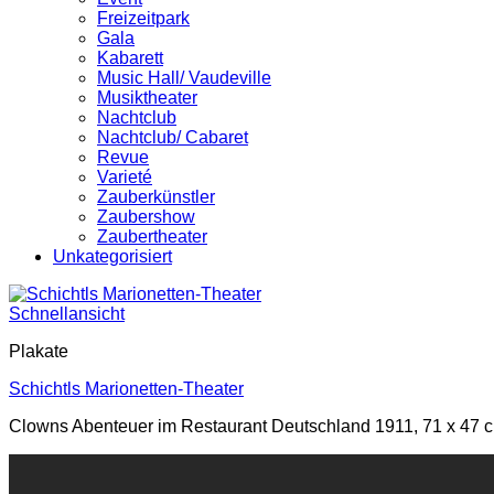
Freizeitpark
Gala
Kabarett
Music Hall/ Vaudeville
Musiktheater
Nachtclub
Nachtclub/ Cabaret
Revue
Varieté
Zauberkünstler
Zaubershow
Zaubertheater
Unkategorisiert
Schnellansicht
Plakate
Schichtls Marionetten-Theater
Clowns Abenteuer im Restaurant Deutschland 1911, 71 x 47 cm,