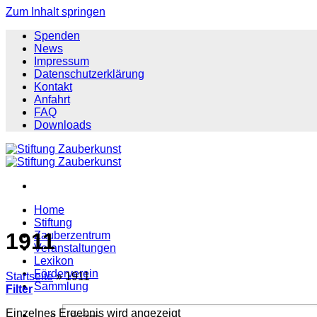
Zum Inhalt springen
Spenden
News
Impressum
Datenschutzerklärung
Kontakt
Anfahrt
FAQ
Downloads
Home
Stiftung
1911
Zauberzentrum
Veranstaltungen
Lexikon
Förderverein
Startseite
»
1911
Sammlung
Filter
Einzelnes Ergebnis wird angezeigt