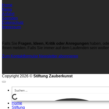
Home
News
Anfahrt
Spenden
Datenschutz
Impressum
Falls Sie
Fragen, Ideen, Kritik oder Anregungen
haben, ode
Ihnen melden. Falls Sie immer auf dem Laufenden sein wolle
Zum Kontaktformular
Newsletter abonnieren
Copyright 2026 ©
Stiftung Zauberkunst
Home
Stiftung