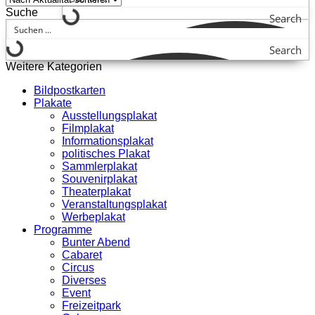
Suche
Search
Search
Weitere Kategorien
Bildpostkarten
Plakate
Ausstellungsplakat
Filmplakat
Informationsplakat
politisches Plakat
Sammlerplakat
Souvenirplakat
Theaterplakat
Veranstaltungsplakat
Werbeplakat
Programme
Bunter Abend
Cabaret
Circus
Diverses
Event
Freizeitpark