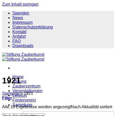
Zum Inhalt springen
Spenden
News
Impressum
Datenschutzerklärung
Kontakt
Anfahrt
FAQ
Downloads
Home
1921
Stiftung
Zauberzentrum
Veranstaltungen
Startseite
»
1921
Lexikon
Filter
Förderverein
Sammlung
Alle 10 Ergebnisse werden angezeigt
Nach Aktualität sortiert