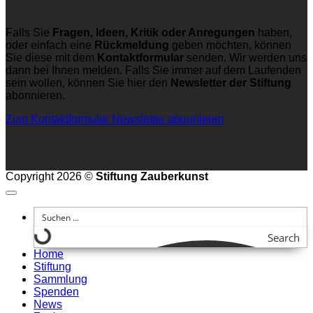
Falls Sie
Fragen, Ideen, Kritik oder Anregungen
haben,
oder einfach eine
Rückmeldung
geben möchten, können
Sie diese mit dem
Kontaktformular
senden. Wir werden uns
dann bei Ihnen melden. Falls Sie immer auf dem Laufenden
sein wollen, können Sie hier den
Newsletter der Stiftung
abonnieren.
Zum Kontaktformular
Newsletter abonnieren
Copyright 2026 ©
Stiftung Zauberkunst
Search
Home
Stiftung
Sammlung
Spenden
News