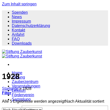
Zum Inhalt springen
Spenden
News
Impressum
Datenschutzerklärung
Kontakt
Anfahrt
FAQ
Downloads
Home
1928
Stiftung
Zauberzentrum
Veranstaltungen
Startseite
»
1928
Lexikon
Filter
Förderverein
Sammlung
Alle 5 Ergebnisse werden angezeigt
Nach Aktualität sortiert