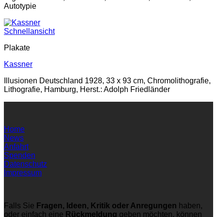
Autotypie
Schnellansicht
Plakate
Kassner
Illusionen Deutschland 1928, 33 x 93 cm, Chromolithografie,
Lithografie, Hamburg, Herst.: Adolph Friedländer
Home
News
Anfahrt
Spenden
Datenschutz
Impressum
Falls Sie
Fragen, Ideen, Kritik oder Anregungen
haben,
oder einfach eine
Rückmeldung
geben möchten, können