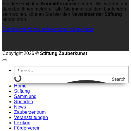
Sie diese mit dem
Kontaktformular
senden. Wir werden uns
dann bei Ihnen melden. Falls Sie immer auf dem Laufenden
sein wollen, können Sie hier den
Newsletter der Stiftung
abonnieren.
Zum Kontaktformular
Newsletter abonnieren
Copyright 2026 ©
Stiftung Zauberkunst
Search
Home
Stiftung
Sammlung
Spenden
News
Zauberzentrum
Veranstaltungen
Lexikon
Förderverein