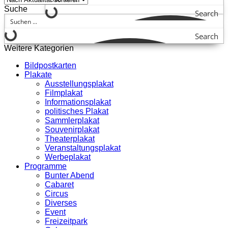
Suche
Search
Search
Weitere Kategorien
Bildpostkarten
Plakate
Ausstellungsplakat
Filmplakat
Informationsplakat
politisches Plakat
Sammlerplakat
Souvenirplakat
Theaterplakat
Veranstaltungsplakat
Werbeplakat
Programme
Bunter Abend
Cabaret
Circus
Diverses
Event
Freizeitpark