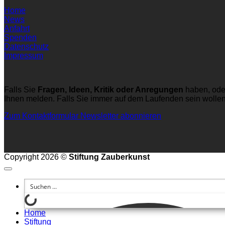
Home
News
Anfahrt
Spenden
Datenschutz
Impressum
Falls Sie
Fragen, Ideen, Kritik oder Anregungen
haben, ode
Ihnen melden. Falls Sie immer auf dem Laufenden sein wolle
Zum Kontaktformular
Newsletter abonnieren
Copyright 2026 ©
Stiftung Zauberkunst
Home
Stiftung