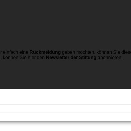
r einfach eine
Rückmeldung
geben möchten, können Sie dies
n, können Sie hier den
Newsletter der Stiftung
abonnieren.