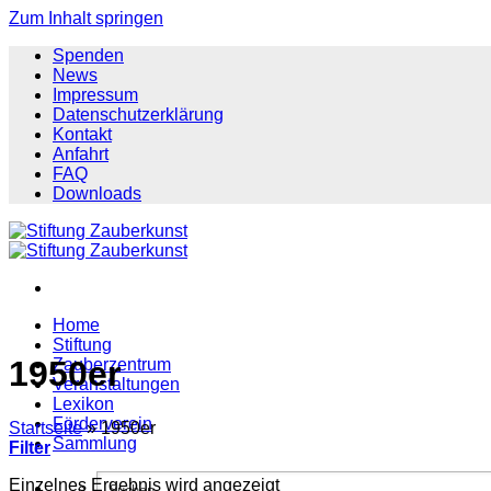
Zum Inhalt springen
Spenden
News
Impressum
Datenschutzerklärung
Kontakt
Anfahrt
FAQ
Downloads
Home
Stiftung
1950er
Zauberzentrum
Veranstaltungen
Lexikon
Förderverein
Startseite
»
1950er
Sammlung
Filter
Einzelnes Ergebnis wird angezeigt