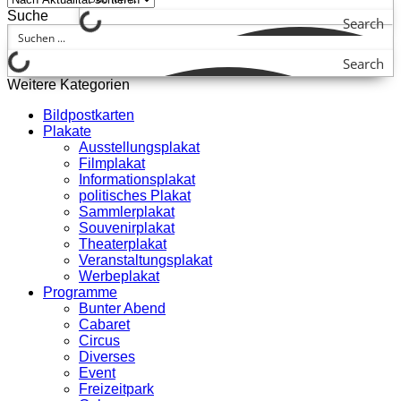
Suche
Search
Search
Weitere Kategorien
Bildpostkarten
Plakate
Ausstellungsplakat
Filmplakat
Informationsplakat
politisches Plakat
Sammlerplakat
Souvenirplakat
Theaterplakat
Veranstaltungsplakat
Werbeplakat
Programme
Bunter Abend
Cabaret
Circus
Diverses
Event
Freizeitpark