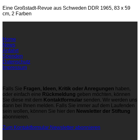
Eine Großstadt-Revue aus Schweden DDR 1965, 83 x 59
cm, 2 Farben
Home
News
Anfahrt
Spenden
Datenschutz
Impressum
Falls Sie
Fragen, Ideen, Kritik oder Anregungen
haben,
oder einfach eine
Rückmeldung
geben möchten, können
Sie diese mit dem
Kontaktformular
senden. Wir werden uns
dann bei Ihnen melden. Falls Sie immer auf dem Laufenden
sein wollen, können Sie hier den
Newsletter der Stiftung
abonnieren.
Zum Kontaktformular
Newsletter abonnieren