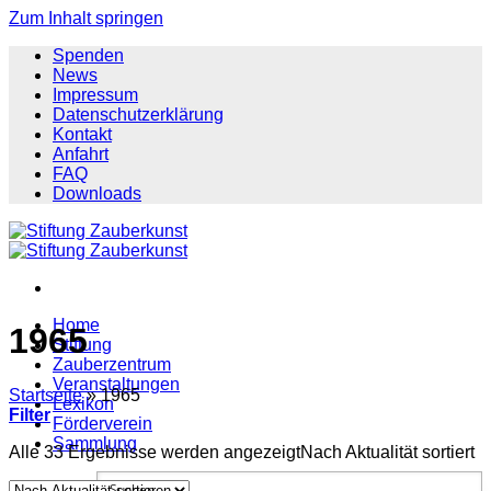
Zum Inhalt springen
Spenden
News
Impressum
Datenschutzerklärung
Kontakt
Anfahrt
FAQ
Downloads
Home
1965
Stiftung
Zauberzentrum
Veranstaltungen
Startseite
»
1965
Lexikon
Filter
Förderverein
Sammlung
Alle 33 Ergebnisse werden angezeigt
Nach Aktualität sortiert