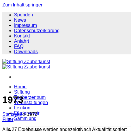
Zum Inhalt springen
Spenden
News
Impressum
Datenschutzerklärung
Kontakt
Anfahrt
FAQ
Downloads
Home
Stiftung
1973
Zauberzentrum
Veranstaltungen
Lexikon
Förderverein
Startseite
»
1973
Sammlung
Filter
Alle 27 Ergebnisse werden angezeigt
Nach Aktualität sortiert