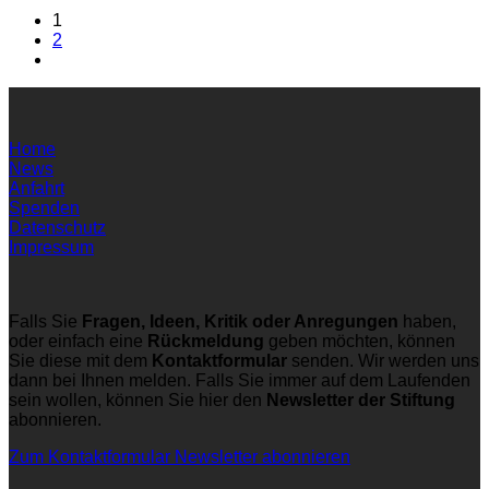
1
2
Home
News
Anfahrt
Spenden
Datenschutz
Impressum
Falls Sie
Fragen, Ideen, Kritik oder Anregungen
haben,
oder einfach eine
Rückmeldung
geben möchten, können
Sie diese mit dem
Kontaktformular
senden. Wir werden uns
dann bei Ihnen melden. Falls Sie immer auf dem Laufenden
sein wollen, können Sie hier den
Newsletter der Stiftung
abonnieren.
Zum Kontaktformular
Newsletter abonnieren