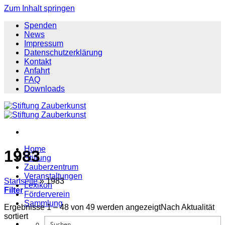
Zum Inhalt springen
Spenden
News
Impressum
Datenschutzerklärung
Kontakt
Anfahrt
FAQ
Downloads
Home
1983
Stiftung
Zauberzentrum
Veranstaltungen
Startseite
»
1983
Lexikon
Filter
Förderverein
Sammlung
Ergebnisse 1 – 48 von 49 werden angezeigt
Nach Aktualität
sortiert