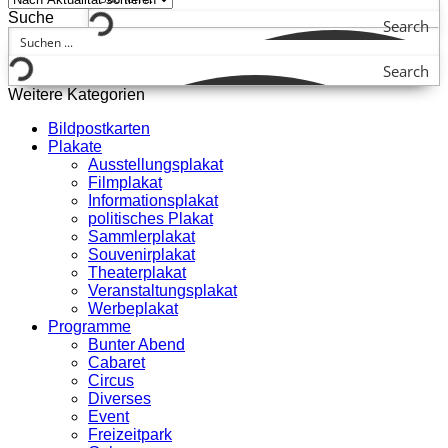
Suche
Search
Search
Weitere Kategorien
Bildpostkarten
Plakate
Ausstellungsplakat
Filmplakat
Informationsplakat
politisches Plakat
Sammlerplakat
Souvenirplakat
Theaterplakat
Veranstaltungsplakat
Werbeplakat
Programme
Bunter Abend
Cabaret
Circus
Diverses
Event
Freizeitpark