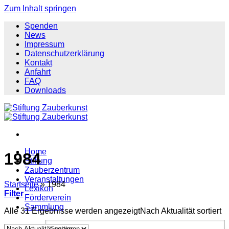
Zum Inhalt springen
Spenden
News
Impressum
Datenschutzerklärung
Kontakt
Anfahrt
FAQ
Downloads
Home
1984
Stiftung
Zauberzentrum
Veranstaltungen
Startseite
»
1984
Lexikon
Filter
Förderverein
Sammlung
Alle 31 Ergebnisse werden angezeigt
Nach Aktualität sortiert