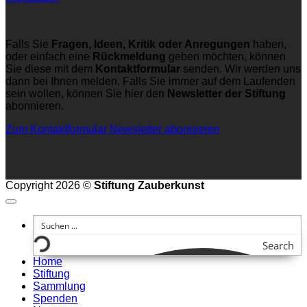
Falls Sie
Fragen, Ideen, Kritik oder Anregungen
haben,
oder einfach eine
Rückmeldung
geben möchten, können
Sie diese mit dem
Kontaktformular
senden. Wir werden uns
dann bei Ihnen melden. Falls Sie immer auf dem Laufenden
sein wollen, können Sie hier den
Newsletter der Stiftung
abonnieren.
Zum Kontaktformular
Newsletter abonnieren
Copyright 2026 ©
Stiftung Zauberkunst
Search
Home
Stiftung
Sammlung
Spenden