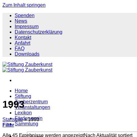
Zum Inhalt springen
Spenden
News
Impressum
Datenschutzerklärung
Kontakt
Anfahrt
FAQ
Downloads
Home
Stiftung
1993
Zauberzentrum
Veranstaltungen
Lexikon
Förderverein
Startseite
»
1993
Sammlung
Filter
Alle 45 Ergebnisse werden angezeigt
Nach Aktualität sortiert