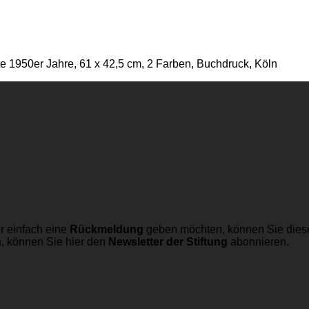
te 1950er Jahre, 61 x 42,5 cm, 2 Farben, Buchdruck, Köln
r einfach eine
Rückmeldung
geben möchten, können Sie dies
n, können Sie hier den
Newsletter der Stiftung
abonnieren.