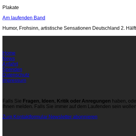
Plakate
Am laufenden Band
Humor, Frohsinn, artistische Sensationen Deutschland 2. Hälf
Home
News
Anfahrt
Spenden
Datenschutz
Impressum
Falls Sie
Fragen, Ideen, Kritik oder Anregungen
haben, ode
Ihnen melden. Falls Sie immer auf dem Laufenden sein wolle
Zum Kontaktformular
Newsletter abonnieren