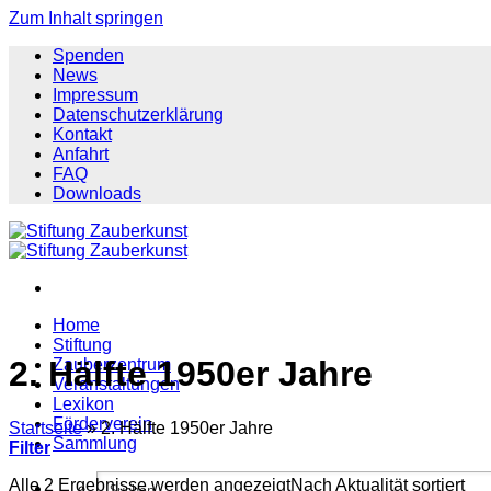
Zum Inhalt springen
Spenden
News
Impressum
Datenschutzerklärung
Kontakt
Anfahrt
FAQ
Downloads
Home
Stiftung
2. Hälfte 1950er Jahre
Zauberzentrum
Veranstaltungen
Lexikon
Förderverein
Startseite
»
2. Hälfte 1950er Jahre
Sammlung
Filter
Alle 2 Ergebnisse werden angezeigt
Nach Aktualität sortiert