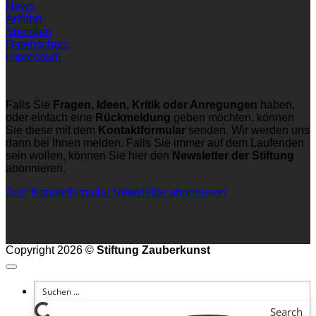
News
Anfahrt
Spenden
Datenschutz
Impressum
Falls Sie
Fragen, Ideen, Kritik oder Anregungen
haben,
oder einfach eine
Rückmeldung
geben möchten, können
Sie diese mit dem
Kontaktformular
senden. Wir werden uns
dann bei Ihnen melden. Falls Sie immer auf dem Laufenden
sein wollen, können Sie hier den
Newsletter der Stiftung
abonnieren.
Zum Kontaktformular
Newsletter abonnieren
Copyright 2026 ©
Stiftung Zauberkunst
Search