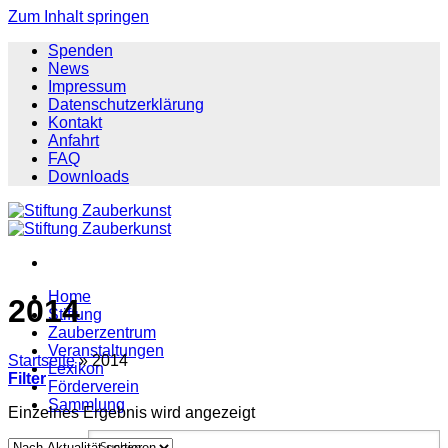
Zum Inhalt springen
Spenden
News
Impressum
Datenschutzerklärung
Kontakt
Anfahrt
FAQ
Downloads
Home
2014
Stiftung
Zauberzentrum
Veranstaltungen
Startseite
»
2014
Lexikon
Filter
Förderverein
Sammlung
Einzelnes Ergebnis wird angezeigt