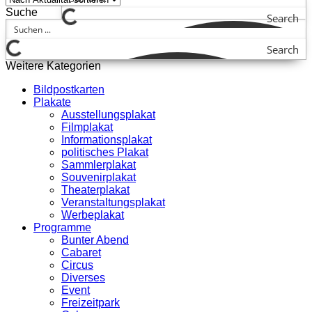
Suche
Search
Search
Weitere Kategorien
Bildpostkarten
Plakate
Ausstellungsplakat
Filmplakat
Informationsplakat
politisches Plakat
Sammlerplakat
Souvenirplakat
Theaterplakat
Veranstaltungsplakat
Werbeplakat
Programme
Bunter Abend
Cabaret
Circus
Diverses
Event
Freizeitpark