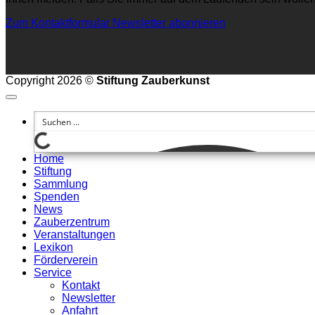
Zum Kontaktformular
Newsletter abonnieren
Copyright 2026 ©
Stiftung Zauberkunst
Home
Stiftung
Sammlung
Spenden
News
Zauberzentrum
Veranstaltungen
Lexikon
Förderverein
Service
Kontakt
Newsletter
Anfahrt