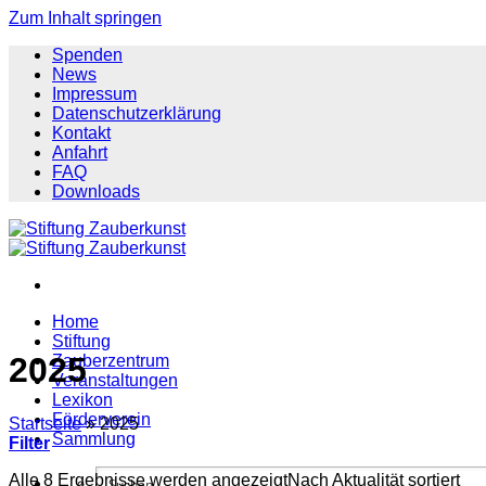
Zum Inhalt springen
Spenden
News
Impressum
Datenschutzerklärung
Kontakt
Anfahrt
FAQ
Downloads
Home
Stiftung
2025
Zauberzentrum
Veranstaltungen
Lexikon
Förderverein
Startseite
»
2025
Sammlung
Filter
Alle 8 Ergebnisse werden angezeigt
Nach Aktualität sortiert