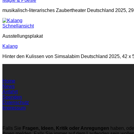
Magie & Poesie
musikalisch-literarisches Zaubertheater Deutschland 2025, 29,
Schnellansicht
Ausstellungsplakat
Kalang
Hinter den Kulissen von Simsalabim Deutschland 2025, 42 x 59
Home
News
Anfahrt
Spenden
Datenschutz
Impressum
Falls Sie
Fragen, Ideen, Kritik oder Anregungen
haben, ode
Ihnen melden. Falls Sie immer auf dem Laufenden sein wolle