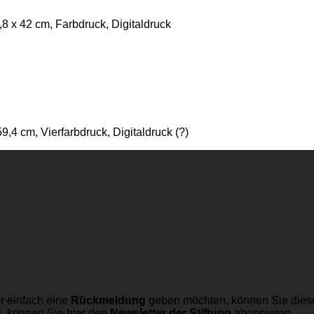
8 x 42 cm, Farbdruck, Digitaldruck
,4 cm, Vierfarbdruck, Digitaldruck (?)
r einfach eine
Rückmeldung
geben möchten, können Sie dies
n, können Sie hier den
Newsletter der Stiftung
abonnieren.