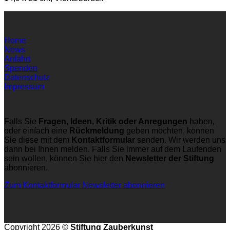
Home
News
Anfahrt
Spenden
Datenschutz
Impressum
Falls Sie
Fragen, Ideen, Kritik oder Anregungen
haben,
oder einfach eine
Rückmeldung
geben möchten, können
Sie diese mit dem
Kontaktformular
senden. Wir werden uns
dann bei Ihnen melden. Falls Sie immer auf dem Laufenden
sein wollen, können Sie hier den
Newsletter der Stiftung
abonnieren.
Zum Kontaktformular
Newsletter abonnieren
Copyright 2026 ©
Stiftung Zauberkunst