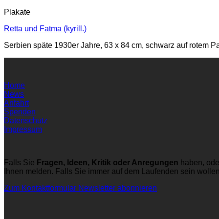
Plakate
Retta und Fatma (kyrill.)
Serbien späte 1930er Jahre, 63 x 84 cm, schwarz auf rotem P
Home
News
Anfahrt
Spenden
Datenschutz
Impressum
Falls Sie
Fragen, Ideen, Kritik oder Anregungen
haben, ode
Ihnen melden. Falls Sie immer auf dem Laufenden sein wolle
Zum Kontaktformular
Newsletter abonnieren