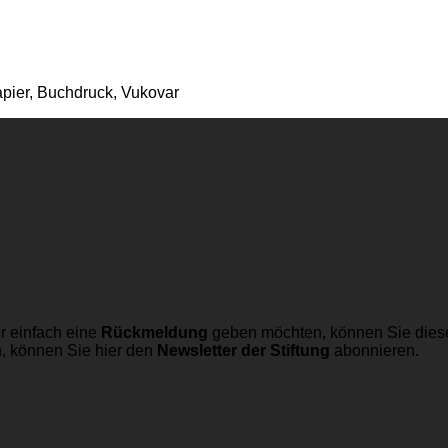
apier, Buchdruck, Vukovar
r einfach eine
Rückmeldung
geben möchten, können Sie dies
n, können Sie hier den
Newsletter der Stiftung
abonnieren.