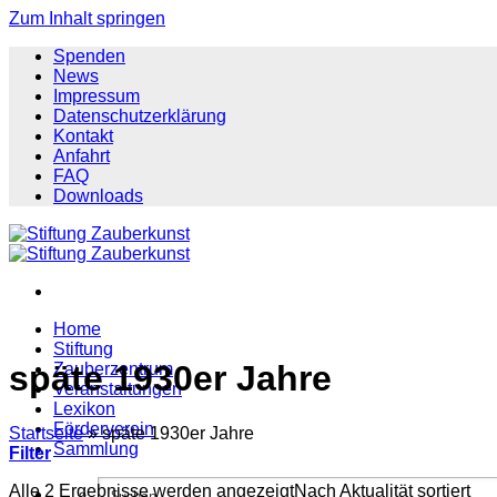
Zum Inhalt springen
Spenden
News
Impressum
Datenschutzerklärung
Kontakt
Anfahrt
FAQ
Downloads
Home
Stiftung
späte 1930er Jahre
Zauberzentrum
Veranstaltungen
Lexikon
Förderverein
Startseite
»
späte 1930er Jahre
Sammlung
Filter
Alle 2 Ergebnisse werden angezeigt
Nach Aktualität sortiert